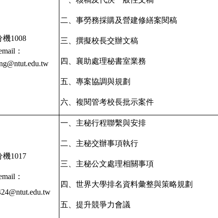
二、事勞務採購及營建修繕案閱稿
分機1008
三、撰擬校長交辦文稿
email
：
四、襄助處理秘書室業務
ing@ntut.edu.tw
English
五、專案協調與規劃
國立臺北科技大學
六、複閱管考校長批示案件
一、主秘行程聯繫與安排
二、主秘交辦事項執行
分機1017
三、主秘公文處理相關事項
email
：
四、世界大學排名資料彙整與策略規劃
24@ntut.edu.tw
五、提升競爭力會議