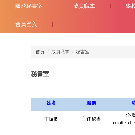
關於秘書室
成員職掌
學
會員登入
首頁
成員職掌
秘書室
秘書室
姓名
職稱
分機1
丁振卿
主任秘書
email：
chc