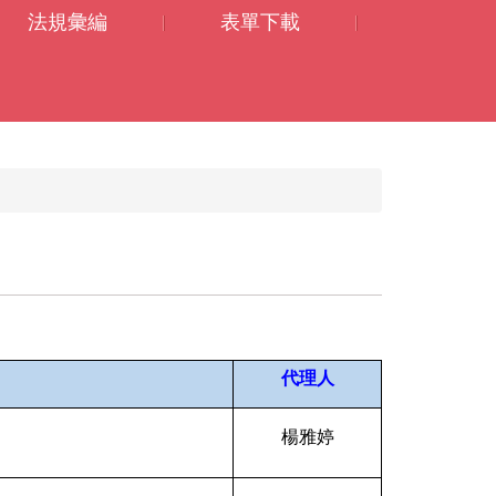
法規彙編
表單下載
代理人
楊雅婷