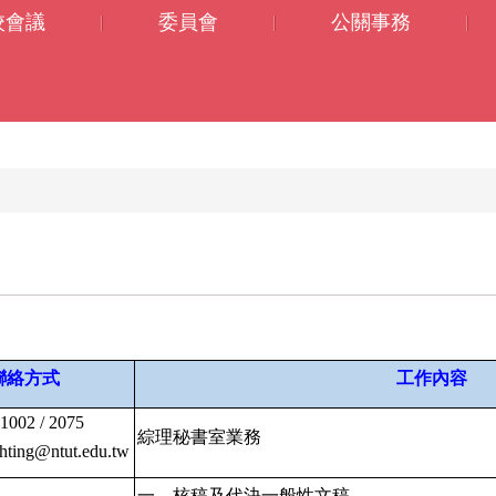
校會議
委員會
公關事務
聯絡方式
工作內容
002 / 2075
綜理秘書室業務
hting@ntut.edu.tw
一、核稿及代決一般性文稿