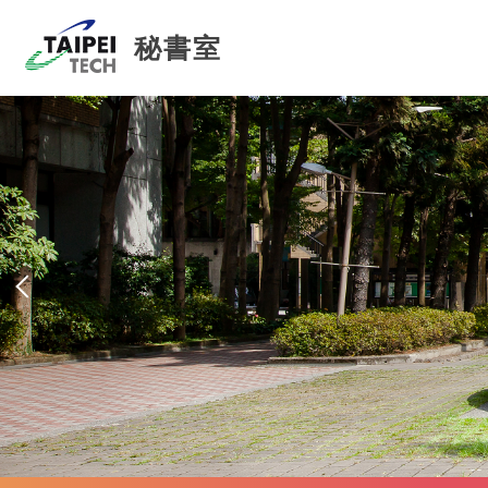
跳
到
秘書室
主
要
內
容
區