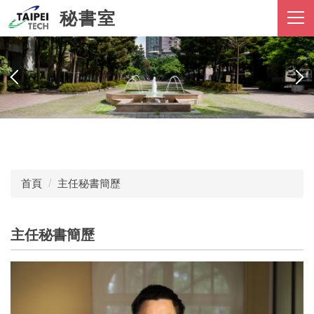
跳
秘書室
到
主
要
內
容
區
首頁
主任秘書簡歷
主任秘書簡歷