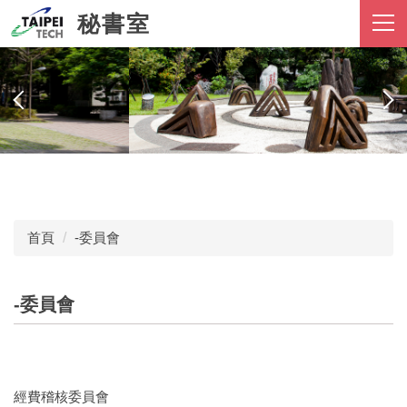
跳
秘書室
到
主
要
內
容
區
首頁
-委員會
-委員會
經費稽核委員會