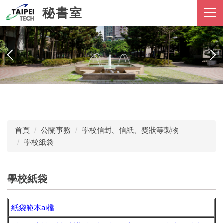
跳
秘書室
到
主
要
內
容
區
首頁
公關事務
學校信封、信紙、獎狀等製物
學校紙袋
學校紙袋
紙袋範本ai檔